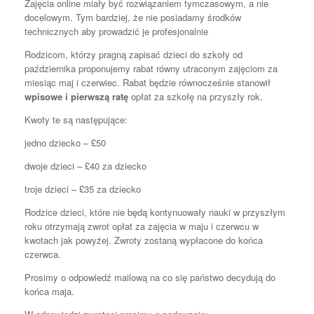
Zajęcia online miały być rozwiązaniem tymczasowym, a nie
docelowym. Tym bardziej, że nie posiadamy środków
technicznych aby prowadzić je profesjonalnie
Rodzicom, którzy pragną zapisać dzieci do szkoły od
października proponujemy rabat równy utraconym zajęciom za
miesiąc maj i czerwiec. Rabat będzie równocześnie stanowił
wpisowe i pierwszą ratę
opłat za szkołę na przyszły rok.
Kwoty te są następujące:
jedno dziecko –
£
50
dwoje dzieci –
£
40 za dziecko
troje dzieci –
£
35 za dziecko
Rodzice dzieci, które nie będą kontynuowały nauki w przyszłym
roku otrzymają zwrot opłat za zajęcia w maju i czerwcu w
kwotach jak powyżej. Zwroty zostaną wypłacone do końca
czerwca.
Prosimy o odpowiedź mailową na co się państwo decydują do
końca maja.