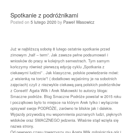
Spotkanie z podróżnikami
Posted on
5 lutego 2020
by
Paweł Wasowicz
Już w najbliższą sobotę 8 lutego ostatnie spotkanie przed
zimowym „half – term”. Jak zawsze pełne podsumowań i
wniosków do pracy w kolejnych semestrach. Tym samym
kończymy również pierwszą edycję cyklu „Spotkania z
ciekawymi ludźmi” . Jak klasyczne, polskie powiedzenie mówi:
„z wisienką na torcie”! ( dodatkowo wyjaśnimy je na sobotnich
zajęciach) czyli z niezwykle ciekawą parą polskich podrózników
z Consett! Agata Wilk i Arek Makowski to autorzy bloga:
Smaczne podróże. Blog S
maczne Podróże powstał w 2015 roku
i początkowo było to miejsce na którym Arek tylko i wyłącznie
opisywał swoje PODRÓŻE, zarówno te bliskie jak i dalekie.
Wyjazdy przywodzą mu wspomnienia poznanych ludzi, pięknych
widoków oraz SMACZNEGO jedzenia. Właśnie stąd wzięła się
nazwa strony.
Od pewnego czasu towarzyszy mu Agata Wilk miłośniczka gór i