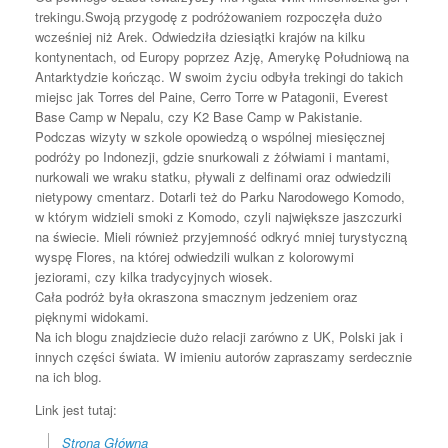
trekingu.Swoją przygodę z podróżowaniem rozpoczęła dużo
wcześniej niż Arek. Odwiedziła dziesiątki krajów na kilku
kontynentach, od Europy poprzez Azję, Amerykę Południową na
Antarktydzie kończąc. W swoim życiu odbyła trekingi do takich
miejsc jak Torres del Paine, Cerro Torre w Patagonii, Everest
Base Camp w Nepalu, czy K2 Base Camp w Pakistanie.
Podczas wizyty w szkole opowiedzą o wspólnej miesięcznej
podróży po Indonezji, gdzie snurkowali z żółwiami i mantami,
nurkowali we wraku statku, pływali z delfinami oraz odwiedzili
nietypowy cmentarz. Dotarli też do Parku Narodowego Komodo,
w którym widzieli smoki z Komodo, czyli największe jaszczurki
na świecie. Mieli również przyjemność odkryć mniej turystyczną
wyspę Flores, na której odwiedzili wulkan z kolorowymi
jeziorami, czy kilka tradycyjnych wiosek.
Cała podróż była okraszona smacznym jedzeniem oraz
pięknymi widokami.
Na ich blogu znajdziecie dużo relacji zarówno z UK, Polski jak i
innych części świata. W imieniu autorów zapraszamy serdecznie
na ich blog.
Link jest tutaj:
Strona Główna