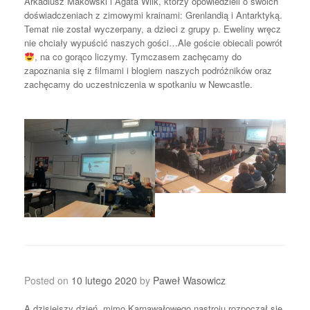
Arkadiusz Makowski i Agata Wilk, którzy opowiedzieli o swoich
doświadczeniach z zimowymi krainami: Grenlandią i Antarktyką.
Temat nie został wyczerpany, a dzieci z grupy p. Eweliny wręcz
nie chciały wypuścić naszych gości…Ale goście obiecali powrót
, na co gorąco liczymy. Tymczasem zachęcamy do
zapoznania się z filmami i blogiem naszych podróżników oraz
zachęcamy do uczestniczenia w spotkaniu w Newcastle.
Posted on
10 lutego 2020
by
Paweł Wasowicz
A dzisiejszy dzień, mimo Karnawałowego nastroju rozpoczął się