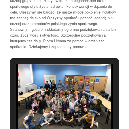
każdej grupy uczestniczyli w krótkich pogadankach na temat
sportowego stylu życia, zdrowia i konsekwencji w dążeniu do
celu. Cieszymy się bardzo, że nasze młode pokolenie Polaków
ma szansę daleko od Ojczyzny spotkać i poznać legendę piłki
nożnej oraz promotorów polskiego życia sportowego.
Szanownym gościom składamy ogromne podziękowania za ich
czas, życzliwość i otwartość. Szczególne podziękowania
kierujemy też do p. Piotra Urbana za pomoc w organizacji
spotkania. Dziękujemy i zapraszamy ponownie.