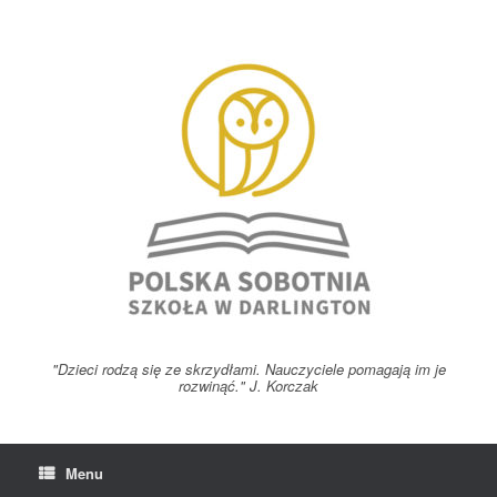
Skip
to
content
"Dzieci rodzą się ze skrzydłami. Nauczyciele pomagają im je
rozwinąć." J. Korczak
Menu