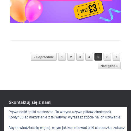
Post navigation
« Poprzednie
1
2
3
4
5
6
7
Następne »
Skontaktuj się z nami
Prywatność i pliki ciasteczka: Ta witryna używa plików ciasteczek.
Facebook
E-
mail
Kontynuując korzystanie z tej witryny, wyrażasz zgodę na ich używanie.
Aby dowiedzieć się więcej, w tym jak kontrolować pliki ciasteczka, zobacz