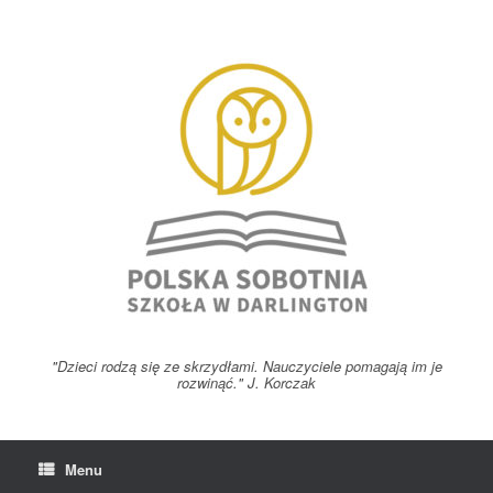
Skip
to
content
"Dzieci rodzą się ze skrzydłami. Nauczyciele pomagają im je
rozwinąć." J. Korczak
Menu