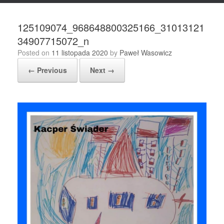
125109074_968648800325166_31013121
34907715072_n
Posted on
11 listopada 2020
by
Paweł Wasowicz
← Previous
Next →