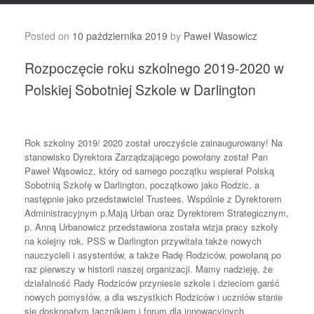
Posted on
10 października 2019
by
Paweł Wasowicz
Rozpoczęcie roku szkolnego 2019-2020 w
Polskiej Sobotniej Szkole w Darlington
Rok szkolny 2019/ 2020 został uroczyście zainaugurowany! Na
stanowisko Dyrektora Zarządzającego powołany został Pan
Paweł Wąsowicz, który od samego początku wspierał Polską
Sobotnią Szkołę w Darlington, początkowo jako Rodzic, a
następnie jako przedstawiciel Trustees. Wspólnie z Dyrektorem
Administracyjnym p.Mają Urban oraz Dyrektorem Strategicznym,
p. Anną Urbanowicz przedstawiona została wizja pracy szkoły
na kolejny rok. PSS w Darlington przywitała także nowych
nauczycieli
i asystentów, a także Radę Rodziców, powołaną po
raz pierwszy w historii naszej organizacji. Mamy nadzieję, że
działalność Rady Rodziców przyniesie szkole i dzieciom garść
nowych pomysłów, a dla wszystkich Rodziców i uczniów stanie
się doskonałym łącznikiem i forum dla innowacyjnych