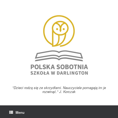
Skip
to
content
"Dzieci rodzą się ze skrzydłami. Nauczyciele pomagają im je
rozwinąć." J. Korczak
Menu