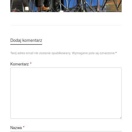
Dodaj komentarz
Twój adres email nie zostanie opublikowany.
Wymagane pola są oznaczone
*
Komentarz
*
Nazwa
*