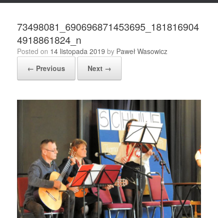
73498081_690696871453695_181816904
4918861824_n
Posted on
14 listopada 2019
by
Paweł Wasowicz
← Previous
Next →