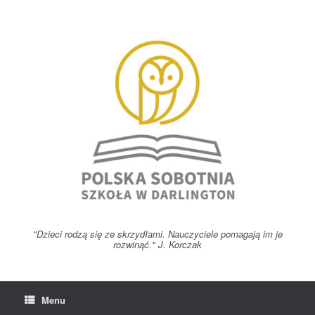
Skip
to
content
"Dzieci rodzą się ze skrzydłami. Nauczyciele pomagają im je
rozwinąć." J. Korczak
Menu