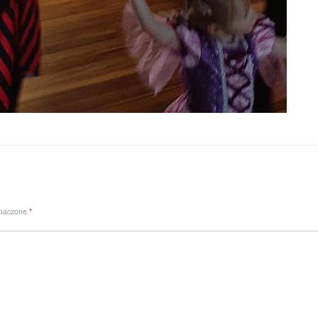
znaczone
*