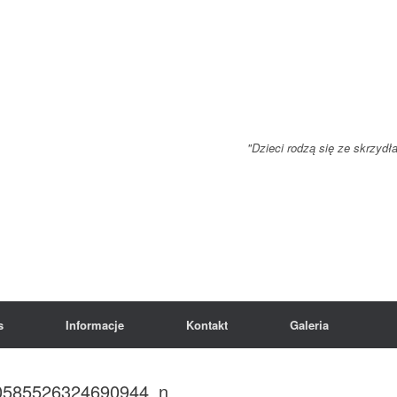
"Dzieci rodzą się ze skrzydł
s
Informacje
Kontakt
Galeria
0585526324690944_n