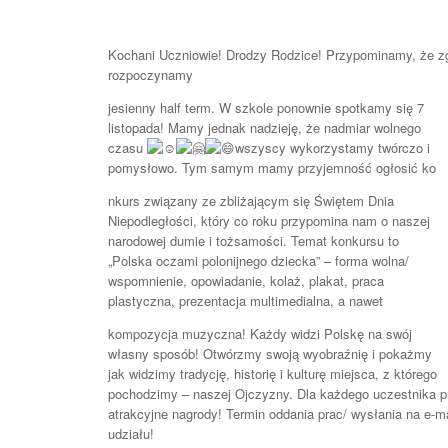
Kochani Uczniowie! Drodzy Rodzice! Przypominamy, że zg
rozpoczynamy
jesienny half term. W szkole ponownie spotkamy się 7
listopada! Mamy jednak nadzieję, że nadmiar wolnego
czasu
wszyscy wykorzystamy twórczo i
pomysłowo. Tym samym mamy przyjemność ogłosić ko
nkurs związany ze zbliżającym się Świętem Dnia
Niepodległości, który co roku przypomina nam o naszej
narodowej dumie i tożsamości. Temat konkursu to
„Polska oczami polonijnego dziecka” – forma wolna/
wspomnienie, opowiadanie, kolaż, plakat, praca
plastyczna, prezentacja multimedialna, a nawet
kompozycja muzyczna! Każdy widzi Polskę na swój
własny sposób! Otwórzmy swoją wyobraźnię i pokażmy
jak widzimy tradycję, historię i kulturę miejsca, z którego
pochodzimy – naszej Ojczyzny. Dla każdego uczestnika pr
atrakcyjne nagrody! Termin oddania prac/ wysłania na e-m
udziału!