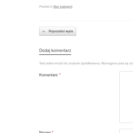
Posted in
Bez kategorii
.
Post navigation
←
Poprzedni wpis
Dodaj komentarz
Twój adres email nie zostanie opublikowany.
Wymagane pola są o
Komentarz
*
Nazwa
*