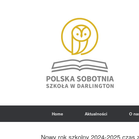
Skip
to
content
Home
Aktualności
O na
Nowy rok szkolny 2024-2025 czas 