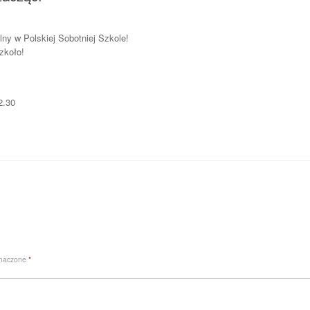
ny w Polskiej Sobotniej Szkole!
zkoło!
2.30
znaczone
*