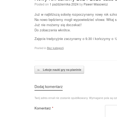
Posted on
1 października 2024
by
Paweł Wasowicz
Już w najbliższą sobotę rozpoczynamy nowy rok szkol
Na nowo będziemy mogli wypowiedzieć słowa: Witaj s
Już nie możemy się doczekać!
Do zobaczenia wkrótce.
Zajęcia tradycyjnie zaczynamy o 9.30 i kończymy o 1
Posted in
Bez kategorii
.
Post navigation
←
Lekcje nauki gry na pianinie
Dodaj komentarz
Twój adres email nie zostanie opublikowany.
Wymagane pola są o
Komentarz
*