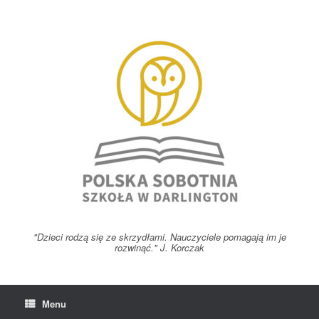
Skip
to
content
"Dzieci rodzą się ze skrzydłami. Nauczyciele pomagają im je
rozwinąć." J. Korczak
Menu