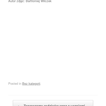
Autor zdjęć: Bartłomiej Wilczek
Posted in
Bez kategorii
.
Post navigation
←
Zapraszamy rodziców wraz z uczniami…