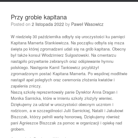
Przy grobie kapitana
Posted on
2 listopada 2022
by
Paweł Wasowicz
W niedzielę 30 października odbyły się uroczystości ku pamięci
Kapitana Mamerta Stankiewicza. Na początku odbyła się msza
święta po której zgromadzeni udali się na grób kapitana. Obecny
był także konsul Włodzimierz Sulgostowski. Na cmentarzu
nastąpiło przywitanie zebranych oraz odśpiewanie hymnu
polskiego. Następnie Kamil Tankiewicz przybliżył
zgromadzonym postać Kapitana Mamerta. Po wspólnej modlitwie
nastąpił apel poległych oraz ceremonia złożenia kwiatów i
zapalenia zniczy.
Naszą szkołę reprezentowały panie Dyrektor Anna Dragan i
Monika Sarnicka, które w imieniu szkoły złożyły wieniec.
Dziękujemy za udział w uroczystości obecnym uczniom i
rodzicom, a w szczególności Julii Sarnickiej, Natalii i Jakubowi
Biszczak, którzy pełnili wartę honorową. Dziękujemy również
pani Agnieszce Biszczak za pomoc w organizacji i opiekę nad
grobem.