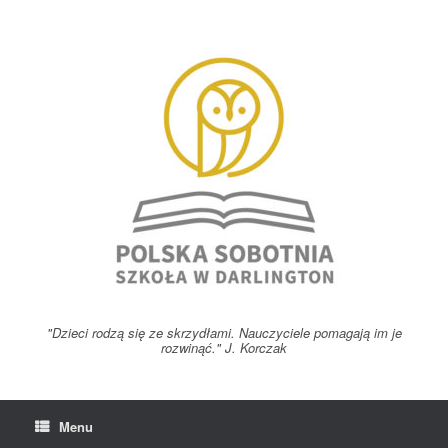
Skip
to
content
"Dzieci rodzą się ze skrzydłami. Nauczyciele pomagają im je
rozwinąć." J. Korczak
Menu