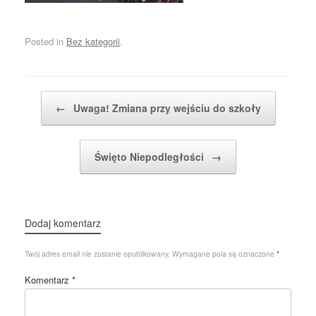
Posted in
Bez kategorii
.
Post navigation
←
Uwaga! Zmiana przy wejściu do szkoły
Święto Niepodległości
→
Dodaj komentarz
Twój adres email nie zostanie opublikowany.
Wymagane pola są oznaczone
*
Komentarz
*