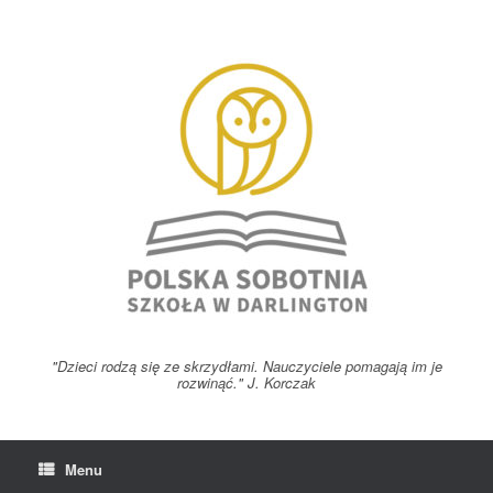
Skip
to
content
"Dzieci rodzą się ze skrzydłami. Nauczyciele pomagają im je
rozwinąć." J. Korczak
Menu