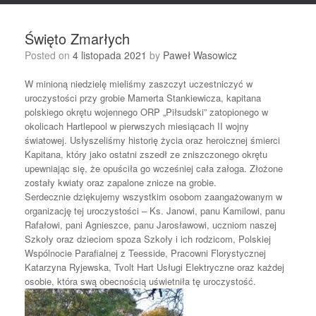
Święto Zmarłych
Posted on
4 listopada 2021
by
Paweł Wasowicz
W minioną niedzielę mieliśmy zaszczyt uczestniczyć w
uroczystości przy grobie Mamerta Stankiewicza, kapitana
polskiego okrętu wojennego ORP „Piłsudski” zatopionego w
okolicach Hartlepool w pierwszych miesiącach II wojny
światowej. Usłyszeliśmy historię życia oraz heroicznej śmierci
Kapitana, który jako ostatni zszedł ze zniszczonego okrętu
upewniając się, że opuściła go wcześniej cała załoga. Złożone
zostały kwiaty oraz zapalone znicze na grobie.
Serdecznie dziękujemy wszystkim osobom zaangażowanym w
organizację tej uroczystości – Ks. Janowi, panu Kamilowi, panu
Rafałowi, pani Agnieszce, panu Jarosławowi, uczniom naszej
Szkoły oraz dzieciom spoza Szkoły i ich rodzicom, Polskiej
Wspólnocie Parafialnej z Teesside, Pracowni Florystycznej
Katarzyna Ryjewska, Tvolt Hart Usługi Elektryczne oraz każdej
osobie, która swą obecnością uświetniła tę uroczystość.