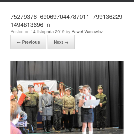
75279376_690697044787011_799136229
1494813696_n
Posted on
14 listopada 2019
by
Paweł Wasowicz
← Previous
Next →