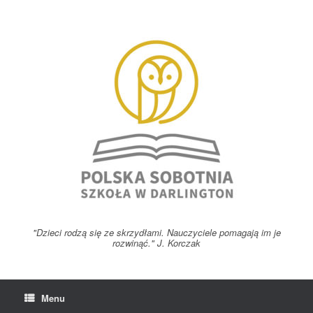
Skip
to
content
"Dzieci rodzą się ze skrzydłami. Nauczyciele pomagają im je
rozwinąć." J. Korczak
Menu