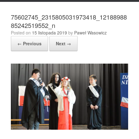
75602745_2315805031973418_12188988
85242519552_n
Posted on
15 listopada 2019
by
Paweł Wasowicz
← Previous
Next →