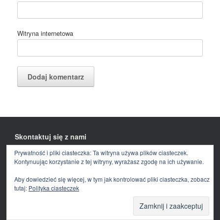
Witryna internetowa
Skontaktuj się z nami
Prywatność i pliki ciasteczka: Ta witryna używa plików ciasteczek.
Facebook
E-
mail
Kontynuując korzystanie z tej witryny, wyrażasz zgodę na ich używanie.
Aby dowiedzieć się więcej, w tym jak kontrolować pliki ciasteczka, zobacz
tutaj:
Polityka ciasteczek
Theme by
SiteOrigin