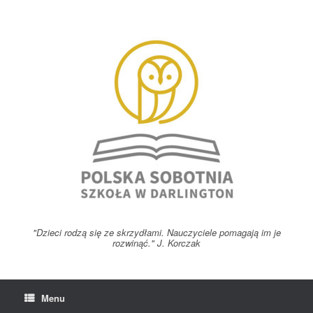
Skip
to
content
"Dzieci rodzą się ze skrzydłami. Nauczyciele pomagają im je
rozwinąć." J. Korczak
Menu