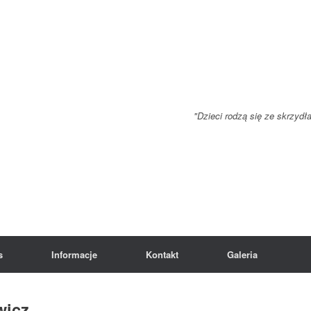
"Dzieci rodzą się ze skrzydł
s
Informacje
Kontakt
Galeria
wicz