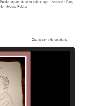
u Polska oczami dziecka polonijnego – Andżelika Rataj
folio młodego Polaka
o oglądania