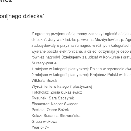
onijnego dziecka’
Z ogromną przyjemnością mamy zaszczyt ogłosić oficjalne
dziecka”. Jury w składzie: p.Ewelina Mozdyniewicz, p. Ag
zadecydowały o przyznaniu nagród w różnych kategoria
wysłane poczta elektroniczna, a dzieci otrzymają je osob
również nagrody! Dziękujemy za udział w Konkursie i gra
Nursery-year 4
1 miejsce w kategorii plastycznej: Polska w pryzmacie dw
2 miejsce w kategorii plastycznej: Krajobraz Polski widzi
Wiktoria Bożek
Wyróżnienie w kategorii plastycznej
Fotokolaż: Zosia Łukasiewicz
Rysunek: Sara Szczyrek
Flamaster: Kacper Świąder
Pastele: Oscar Bożek
Kolaż: Susanna Skowrońska
Grupa wiekowa
Year 5- 7+