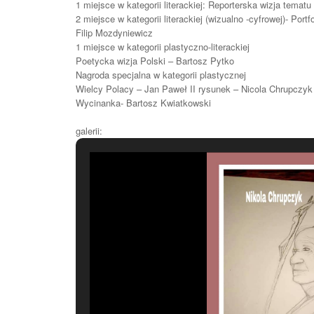
1 miejsce w kategorii literackiej: Reporterska wizja temat
2 miejsce w kategorii literackiej (wizualno -cyfrowej)- Port
Filip Mozdyniewicz
1 miejsce w kategorii plastyczno-literackiej
Poetycka wizja Polski – Bartosz Pytko
Nagroda specjalna w kategorii plastycznej
Wielcy Polacy – Jan Paweł II rysunek – Nicola Chrupczyk
Wycinanka- Bartosz Kwiatkowski
Zapraszamy d
galerii: