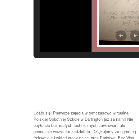
Udało się! Pierwsze zajęcia w tymczasowo wirtualnej
Polskiej Sobotniej Szkole w Darlington już za nami! Nie
obyło się bez małych technicznych zawirowań, ale
generalnie wszystko zadziałało. Dziękujemy za ogromną
frekwencję i wkład pracy dzieci oraz Państwa. Bez Was