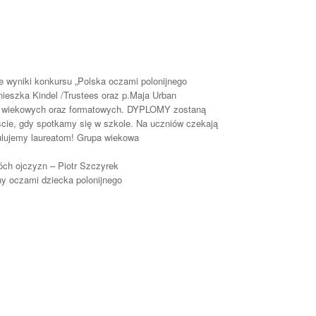
 wyniki konkursu „Polska oczami polonijnego
nieszka Kindel /Trustees oraz p.Maja Urban
ch wiekowych oraz formatowych. DYPLOMY zostaną
iście, gdy spotkamy się w szkole. Na uczniów czekają
tulujemy laureatom! Grupa wiekowa
óch ojczyzn – Piotr Szczyrek
any oczami dziecka polonijnego