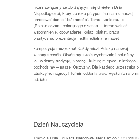
nkurs związany ze zbliżającym się Świętem Dnia
Niepodległości, który co roku przypomina nam o naszej
narodowej dumie i tożsamości. Temat konkursu to
„Polska oczami polonijnego dziecka” – forma wolna/
wspomnienie, opowiadanie, kolaż, plakat, praca
plastyczna, prezentacja multimedialna, a nawet
kompozycja muzyczna! Każdy widzi Polskę na swój
własny sposób! Otwórzmy swoją wyobraźnię i pokażmy
jak widzimy tradycję, historię i kulturę miejsca, z którego
pochodzimy – naszej Ojczyzny. Dla każdego uczestnika pr
atrakcyjne nagrody! Termin oddania prac/ wysłania na e-m
udziału!
Dzień Nauczyciela
Tradycja Dnia Edukacji Narodowej sięga aż do 1773 roku! J