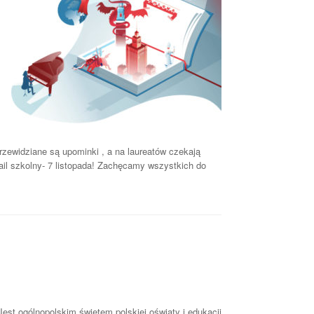
zewidziane są upominki , a na laureatów czekają
ail szkolny- 7 listopada! Zachęcamy wszystkich do
est ogólnopolskim świętem polskiej oświaty i edukacji