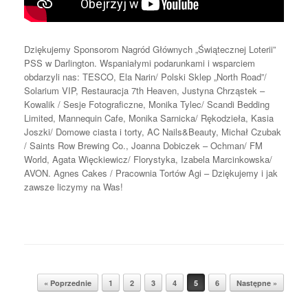
Dziękujemy Sponsorom Nagród Głównych „Świątecznej Loterii”
PSS w Darlington. Wspaniałymi podarunkami i wsparciem
obdarzyli nas: TESCO, Ela Narin/ Polski Sklep „North Road”/
Solarium VIP, Restauracja 7th Heaven, Justyna Chrząstek –
Kowalik / Sesje Fotograficzne, Monika Tylec/ Scandi Bedding
Limited, Mannequin Cafe, Monika Sarnicka/ Rękodzieła, Kasia
Joszki/ Domowe ciasta i torty, AC Nails&Beauty, Michał Czubak
/ Saints Row Brewing Co., Joanna Dobiczek – Ochman/ FM
World, Agata Więckiewicz/ Florystyka, Izabela Marcinkowska/
AVON. Agnes Cakes / Pracownia Tortów Agi – Dziękujemy i jak
zawsze liczymy na Was!
Post navigation
« Poprzednie
1
2
3
4
5
6
Następne »