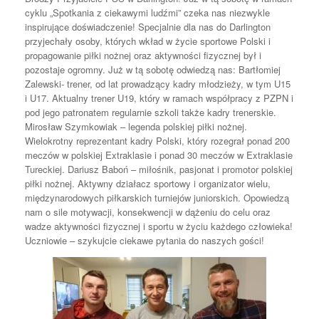
cyklu „Spotkania z ciekawymi ludźmi” czeka nas niezwykle
inspirujące doświadczenie! Specjalnie dla nas do Darlington
przyjechały osoby, których wkład w życie sportowe Polski i
propagowanie piłki nożnej oraz aktywności fizycznej był i
pozostaje ogromny. Już w tą sobotę odwiedzą nas: Bartłomiej
Zalewski- trener, od lat prowadzący kadry młodzieży, w tym U15
i U17. Aktualny trener U19, który w ramach współpracy z PZPN i
pod jego patronatem regularnie szkoli także kadry trenerskie.
Mirosław Szymkowiak – legenda polskiej piłki nożnej.
Wielokrotny reprezentant kadry Polski, który rozegrał ponad 200
meczów w polskiej Extraklasie i ponad 30 meczów w Extraklasie
Tureckiej. Dariusz Baboń – miłośnik, pasjonat i promotor polskiej
piłki nożnej. Aktywny działacz sportowy i organizator wielu,
międzynarodowych piłkarskich turniejów juniorskich. Opowiedzą
nam o sile motywacji, konsekwencji w dążeniu do celu oraz
wadze aktywności fizycznej i sportu w życiu każdego człowieka!
Uczniowie – szykujcie ciekawe pytania do naszych gości!