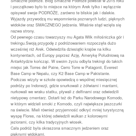
Smaczne podróże. Blog S
maczne Podróże powstał w 2015 roku
i początkowo było to miejsce na którym Arek tylko i wyłącznie
opisywał swoje PODRÓŻE, zarówno te bliskie jak i dalekie.
Wyjazdy przywodzą mu wspomnienia poznanych ludzi, pięknych
widoków oraz SMACZNEGO jedzenia. Właśnie stąd wzięła się
nazwa strony.
Od pewnego czasu towarzyszy mu Agata Wilk miłośniczka gór i
trekingu.Swoją przygodę z podróżowaniem rozpoczęła dużo
wcześniej niż Arek. Odwiedziła dziesiątki krajów na kilku
kontynentach, od Europy poprzez Azję, Amerykę Południową na
Antarktydzie kończąc. W swoim życiu odbyła trekingi do takich
miejsc jak Torres del Paine, Cerro Torre w Patagonii, Everest
Base Camp w Nepalu, czy K2 Base Camp w Pakistanie.
Podczas wizyty w szkole opowiedzą o wspólnej miesięcznej
podróży po Indonezji, gdzie snurkowali z żółwiami i mantami,
nurkowali we wraku statku, pływali z delfinami oraz odwiedzili
nietypowy cmentarz. Dotarli też do Parku Narodowego Komodo,
w którym widzieli smoki z Komodo, czyli największe jaszczurki
na świecie. Mieli również przyjemność odkryć mniej turystyczną
wyspę Flores, na której odwiedzili wulkan z kolorowymi
jeziorami, czy kilka tradycyjnych wiosek.
Cała podróż była okraszona smacznym jedzeniem oraz
pięknymi widokami.