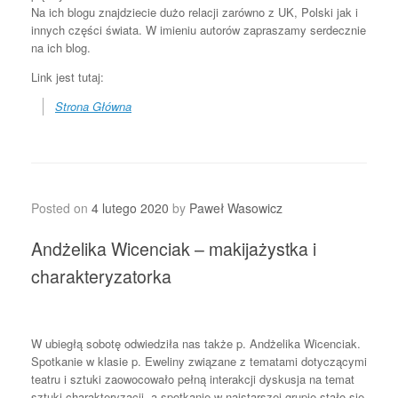
Na ich blogu znajdziecie dużo relacji zarówno z UK, Polski jak i
innych części świata. W imieniu autorów zapraszamy serdecznie
na ich blog.
Link jest tutaj:
Strona Główna
Posted on
4 lutego 2020
by
Paweł Wasowicz
Andżelika Wicenciak – makijażystka i
charakteryzatorka
W ubiegłą sobotę odwiedziła nas także p. Andżelika Wicenciak.
Spotkanie w klasie p. Eweliny związane z tematami dotyczącymi
teatru i sztuki zaowocowało pełną interakcji dyskusja na temat
sztuki charakteryzacji, a spotkanie w najstarszej grupie stało się