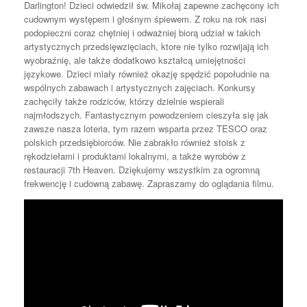
Darlington! Dzieci odwiedził św. Mikołaj zapewne zachęcony ich
cudownym występem i głośnym śpiewem. Z roku na rok nasi
podopieczni coraz chętniej i odważniej biorą udział w takich
artystycznych przedsięwzięciach, ktore nie tylko rozwijają ich
wyobraźnię, ale także dodatkowo kształcą umiejętności
językowe. Dzieci miały również okazję spędzić popołudnie na
wspólnych zabawach i artystycznych zajęciach. Konkursy
zachęciły także rodziców, którzy dzielnie wspierali
najmłodszych. Fantastycznym powodzeniem cieszyła się jak
zawsze nasza loteria, tym razem wsparta przez TESCO oraz
polskich przedsiębiorców. Nie zabrakło również stoisk z
rękodziełami i produktami lokalnymi, a także wyrobów z
restauracji 7th Heaven. Dziękujemy wszystkim za ogromną
frekwencję i cudowną zabawę. Zapraszamy do oglądania filmu.