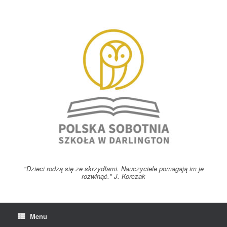
Skip
to
content
"Dzieci rodzą się ze skrzydłami. Nauczyciele pomagają im je
rozwinąć." J. Korczak
Menu