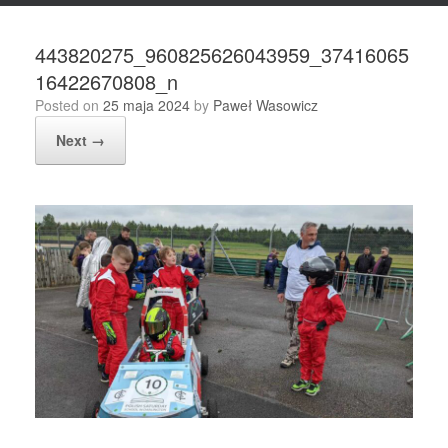
443820275_960825626043959_37416065
16422670808_n
Posted on
25 maja 2024
by
Paweł Wasowicz
Next →