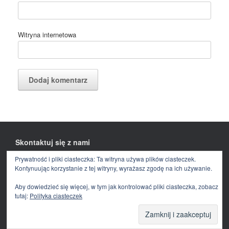
Witryna internetowa
Skontaktuj się z nami
Prywatność i pliki ciasteczka: Ta witryna używa plików ciasteczek.
Facebook
E-
mail
Kontynuując korzystanie z tej witryny, wyrażasz zgodę na ich używanie.
Aby dowiedzieć się więcej, w tym jak kontrolować pliki ciasteczka, zobacz
tutaj:
Polityka ciasteczek
Theme by
SiteOrigin