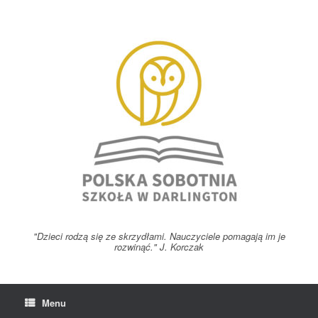
Skip
to
content
"Dzieci rodzą się ze skrzydłami. Nauczyciele pomagają im je
rozwinąć." J. Korczak
Menu