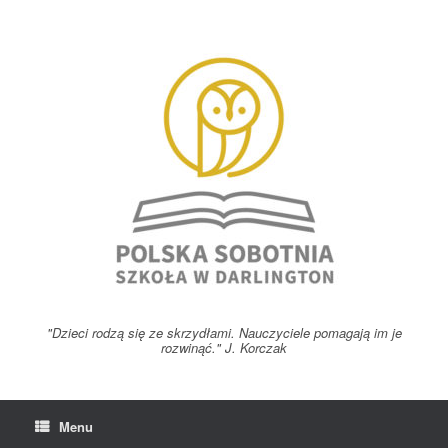
Skip
to
content
"Dzieci rodzą się ze skrzydłami. Nauczyciele pomagają im je
rozwinąć." J. Korczak
Menu