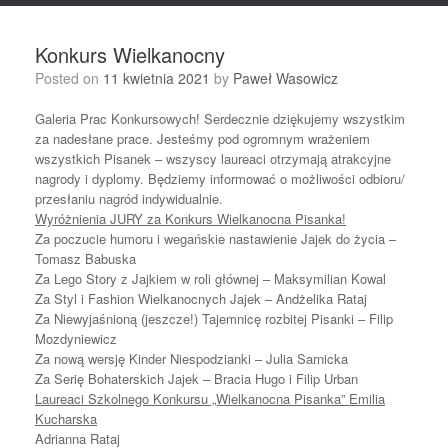
Konkurs Wielkanocny
Posted on
11 kwietnia 2021
by
Paweł Wasowicz
Galeria Prac Konkursowych! Serdecznie dziękujemy wszystkim
za nadesłane prace. Jesteśmy pod ogromnym wrażeniem
wszystkich Pisanek – wszyscy laureaci otrzymają atrakcyjne
nagrody i dyplomy. Będziemy informować o możliwości odbioru/
przesłaniu nagród indywidualnie.
Wyróżnienia JURY za Konkurs Wielkanocna Pisanka!
Za poczucie humoru i wegańskie nastawienie Jajek do życia –
Tomasz Babuska
Za Lego Story z Jajkiem w roli głównej – Maksymilian Kowal
Za Styl i Fashion Wielkanocnych Jajek – Andżelika Rataj
Za Niewyjaśnioną (jeszcze!) Tajemnicę rozbitej Pisanki – Filip
Mozdyniewicz
Za nową wersję Kinder Niespodzianki – Julia Sarnicka
Za Serię Bohaterskich Jajek – Bracia Hugo i Filip Urban
Laureaci Szkolnego Konkursu „Wielkanocna Pisanka” Emilia
Kucharska
Adrianna Rataj