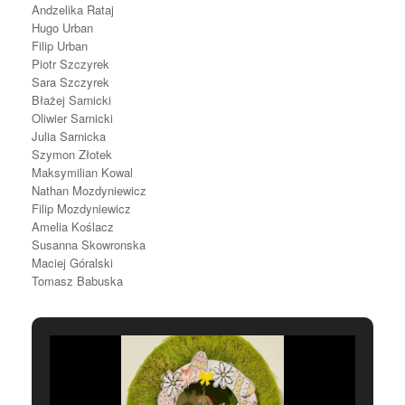
Andzelika Rataj
Hugo Urban
Filip Urban
Piotr Szczyrek
Sara Szczyrek
Błażej Sarnicki
Oliwier Sarnicki
Julia Sarnicka
Szymon Złotek
Maksymilian Kowal
Nathan Mozdyniewicz
Filip Mozdyniewicz
Amelia Koślacz
Susanna Skowronska
Maciej Góralski
Tomasz Babuska