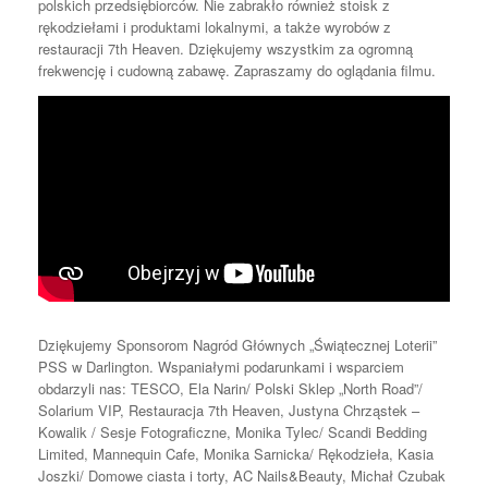
polskich przedsiębiorców. Nie zabrakło również stoisk z
rękodziełami i produktami lokalnymi, a także wyrobów z
restauracji 7th Heaven. Dziękujemy wszystkim za ogromną
frekwencję i cudowną zabawę. Zapraszamy do oglądania filmu.
Dziękujemy Sponsorom Nagród Głównych „Świątecznej Loterii”
PSS w Darlington. Wspaniałymi podarunkami i wsparciem
obdarzyli nas: TESCO, Ela Narin/ Polski Sklep „North Road”/
Solarium VIP, Restauracja 7th Heaven, Justyna Chrząstek –
Kowalik / Sesje Fotograficzne, Monika Tylec/ Scandi Bedding
Limited, Mannequin Cafe, Monika Sarnicka/ Rękodzieła, Kasia
Joszki/ Domowe ciasta i torty, AC Nails&Beauty, Michał Czubak