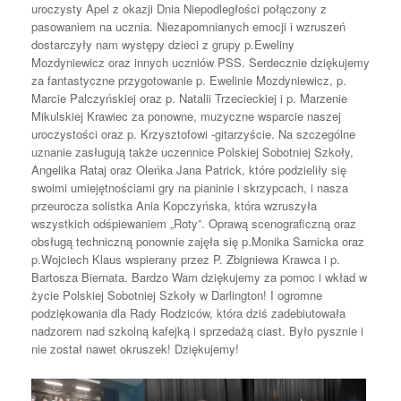
uroczysty Apel z okazji Dnia Niepodległości połączony z
pasowaniem na ucznia. Niezapomnianych emocji i wzruszeń
dostarczyły nam występy dzieci z grupy p.Eweliny
Mozdyniewicz oraz innych uczniów PSS. Serdecznie dziękujemy
za fantastyczne przygotowanie p. Ewelinie Mozdyniewicz, p.
Marcie Palczyńskiej oraz p. Natalii Trzecieckiej i p. Marzenie
Mikulskiej Krawiec z
a ponowne, muzyczne wsparcie naszej
uroczystości oraz p. Krzysztofowi -gitarzyście. Na szczególne
uznanie zasługują także uczennice Polskiej Sobotniej Szkoły,
Angelika Rataj oraz Oleńka Jana Patrick, które podzieliły się
swoimi umiejętnościami gry na pianinie i skrzypcach, i nasza
przeurocza solistka Ania Kopczyńska, która wzruszyła
wszystkich odśpiewaniem „Roty”. Oprawą scenograficzną oraz
obsługą techniczną ponownie zajęła się p.Monika Sarnicka oraz
p.Wojciech Klaus wspierany przez P. Zbigniewa Krawca i p.
Bartosza Biernata. Bardzo Wam dziękujemy za pomoc i wkład w
życie Polskiej Sobotniej Szkoły w Darlington! I ogromne
podziękowania dla Rady Rodziców, która dziś zadebiutowała
nadzorem nad szkolną kafejką i sprzedażą ciast. Było pysznie i
nie został nawet okruszek! Dziękujemy!