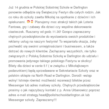
Już 14 grudnia w Polskiej Sobotniej Szkole w Darlington
ponownie odbędzie się Świąteczny Festyn dla całych rodzin. Jak
co roku do szkoły zawita Mikołaj na spotkanie z dziećmi i ich
opiekunami.
Planujemy moc atrakcji takich jak Loteria
Fantowa, gry i zabawy dla dzieci czy wspólne dekorowanie
ciasteczek. Ruszamy od godz.11.30! Gorąco zapraszamy
chętnych przedsiębiorców do wystawiania swoich produktów i
reklamy usług na naszym festynie! To wspaniała okazja, żeby
pochwalić się swoimi umiejętnościami i businessem, a także
dotrzeć do nowych klientów. Zachęcamy wszystkich, nie tylko
związanych z Polską Sobotnia Szkołą w Darlington do udziału i
promowania jedynego takiego polskiego Festynu w okolicy!
Bilety dla dzieci w cenie 5 f ( w związku z Mikołajkowym
podarunkiem) będą sprzedawane w Sekretariacie Szkoły oraz w
polskim sklepie na North Road w Darlington. Dorośli -wstęp
wolny! Istnieje również możliwość rezerwacji biletów przez
Messenger lub adres mailowy szkoły. Chętnych przedsiębiorców
prosimy o jak najszybszy kontakt z p. Anna Urbanowicz poprzez
adres e-mail strategy.head@polishschooldarlington.uk lub
Messenger szkoły. Zapraszamy!!!