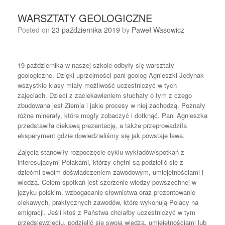
WARSZTATY GEOLOGICZNE
Posted on
23 października 2019
by
Paweł Wasowicz
19 października w naszej szkole odbyły się warsztaty
geologiczne. Dzięki uprzejmości pani geolog Agnieszki Jedynak
wszystkie klasy miały możliwość uczestniczyć w tych
zajęciach. Dzieci z zaciekawieniem słuchały o tym z czego
zbudowana jest Ziemia i jakie procesy w niej zachodzą. Poznały
różne minerały, które mogły zobaczyć i dotknąć. Pani Agnieszka
przedstawiła ciekawą prezentację, a także przeprowadziła
eksperyment gdzie dowiedzieliśmy się jak powstaje lawa.
Zajęcia stanowiły rozpoczęcie cyklu wykładów/spotkań z
interesującymi Polakami, którzy chętni są podzielić się z
dziećmi swoim doświadczeniem zawodowym, umiejętnościami i
wiedzą. Celem spotkań jest szerzenie wiedzy powszechnej w
języku polskim, wzbogacanie słownictwa oraz prezentowanie
ciekawych, praktycznych zawodów, które wykonują Polacy na
emigracji. Jeśli ktoś z Państwa chciałby uczestniczyć w tym
przedsięwzięciu, podzielić się swoją wiedzą, umiejętnościami lub