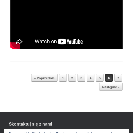
Post navigation
« Poprzednie
1
2
3
4
5
6
7
Następne »
Skontaktuj się z nami