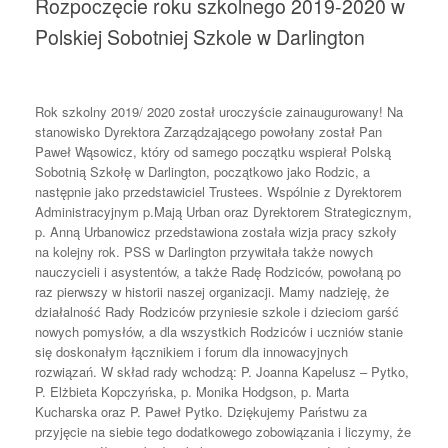
Rozpoczęcie roku szkolnego 2019-2020 w
Polskiej Sobotniej Szkole w Darlington
Rok szkolny 2019/ 2020 został uroczyście zainaugurowany! Na
stanowisko Dyrektora Zarządzającego powołany został Pan
Paweł Wąsowicz, który od samego początku wspierał Polską
Sobotnią Szkołę w Darlington, początkowo jako Rodzic, a
następnie jako przedstawiciel Trustees. Wspólnie z Dyrektorem
Administracyjnym p.Mają Urban oraz Dyrektorem Strategicznym,
p. Anną Urbanowicz przedstawiona została wizja pracy szkoły
na kolejny rok. PSS w Darlington przywitała także nowych
nauczycieli
i asystentów, a także Radę Rodziców, powołaną po
raz pierwszy w historii naszej organizacji. Mamy nadzieję, że
działalność Rady Rodziców przyniesie szkole i dzieciom garść
nowych pomysłów, a dla wszystkich Rodziców i uczniów stanie
się doskonałym łącznikiem i forum dla innowacyjnych
rozwiązań. W skład rady wchodzą: P. Joanna Kapelusz – Pytko,
P. Elżbieta Kopczyńska, p. Monika Hodgson, p. Marta
Kucharska oraz P. Paweł Pytko. Dziękujemy Państwu za
przyjęcie na siebie tego dodatkowego zobowiązania i liczymy, że