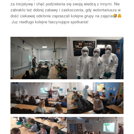
za inicjatywę i chęć podzielenia się swoją wiedzą z innymi. Nie
zabrakło też dobrej zabawy i zaskoczenia, gdy wolontariusze w
dość ciekawej odsłonie zapraszali kolejne grupy na zajęcia
Juz niedługo kolejne fascynujące spotkania!