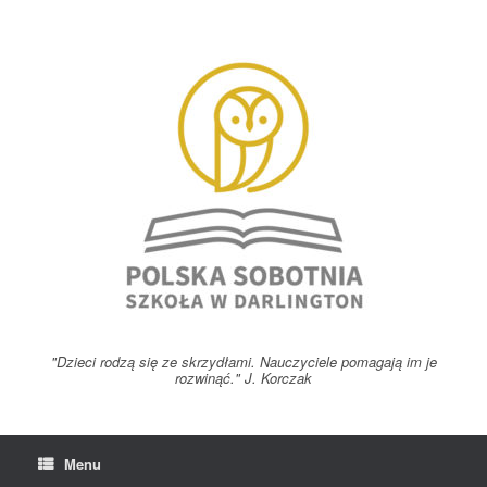
Skip
to
content
"Dzieci rodzą się ze skrzydłami. Nauczyciele pomagają im je
rozwinąć." J. Korczak
Menu