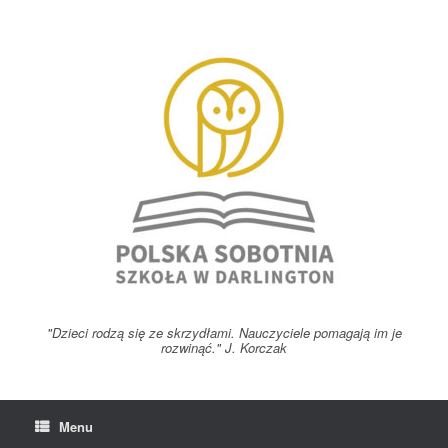
Skip
to
content
"Dzieci rodzą się ze skrzydłami. Nauczyciele pomagają im je
rozwinąć." J. Korczak
Menu